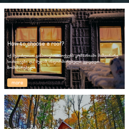
How to choose a roof?
აქ შეგიძლიათ განათავსოთ თქვენს კომპანიაში მიმდინარე
სიახლეები და მუდამ ინფორმირებული გყავდეთ
მომხმარებელი. ...
more